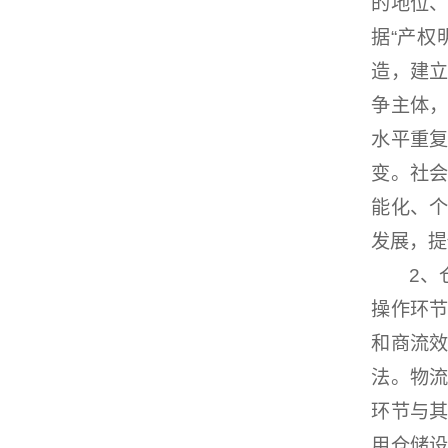
的地位
据“产权
造，建
争主体
水平重
变。社
能化、
发展，提
2、仓
操作环
和商流
法。物
环节与
用仓储