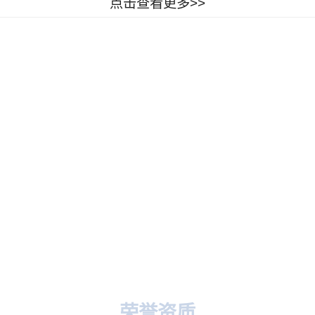
点击查看更多>>
谈协商
工程选择
签字确认
后服务
确认验收
工程施工
荣誉资质