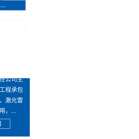
..
任公司主
工程承包
、激光雷
，...
们