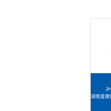
J
湖南釜晟